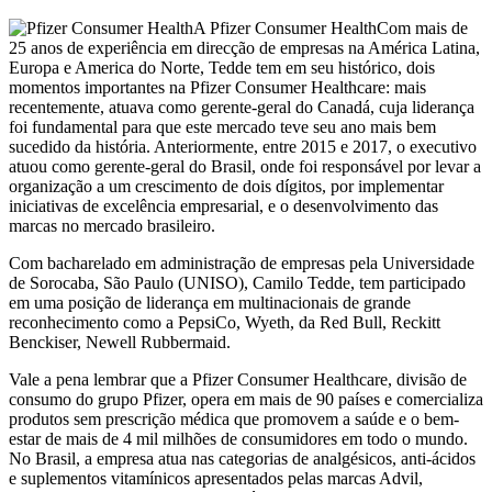
A Pfizer Consumer HealthCom mais de
25 anos de experiência em direcção de empresas na América Latina,
Europa e America do Norte, Tedde tem em seu histórico, dois
momentos importantes na Pfizer Consumer Healthcare: mais
recentemente, atuava como gerente-geral do Canadá, cuja liderança
foi fundamental para que este mercado teve seu ano mais bem
sucedido da história. Anteriormente, entre 2015 e 2017, o executivo
atuou como gerente-geral do Brasil, onde foi responsável por levar a
organização a um crescimento de dois dígitos, por implementar
iniciativas de excelência empresarial, e o desenvolvimento das
marcas no mercado brasileiro.
Com bacharelado em administração de empresas pela Universidade
de Sorocaba, São Paulo (UNISO), Camilo Tedde, tem participado
em uma posição de liderança em multinacionais de grande
reconhecimento como a PepsiCo, Wyeth, da Red Bull, Reckitt
Benckiser, Newell Rubbermaid.
Vale a pena lembrar que a Pfizer Consumer Healthcare, divisão de
consumo do grupo Pfizer, opera em mais de 90 países e comercializa
produtos sem prescrição médica que promovem a saúde e o bem-
estar de mais de 4 mil milhões de consumidores em todo o mundo.
No Brasil, a empresa atua nas categorias de analgésicos, anti-ácidos
e suplementos vitamínicos apresentados pelas marcas Advil,