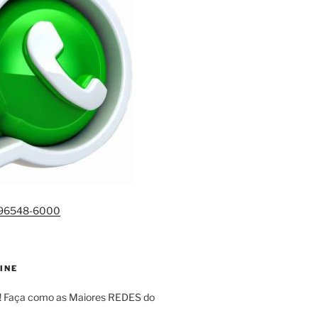
)96548-6000
INE
! Faça como as Maiores REDES do