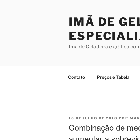
Pular
para
IMÃ DE GE
o
conteúdo
ESPECIAL
Imã de Geladeira e gráfica co
Contato
Preços e Tabela
PUBLICADO
16 DE JULHO DE 2018
POR
MAV
EM
Combinação de me
aumentar a sobrevi