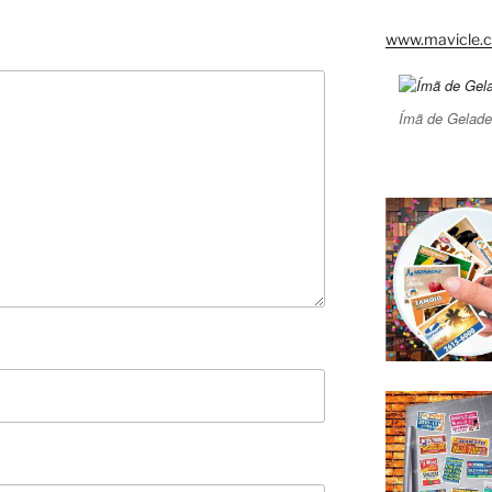
www.mavicle.c
Ímã de Gelade