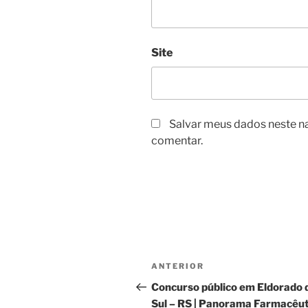
Site
Salvar meus dados neste n
comentar.
Navegação
Post
ANTERIOR
de
anterior
Concurso público em Eldorado 
Sul – RS | Panorama Farmacêut