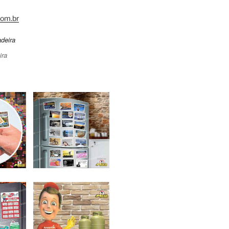
om.br
ira