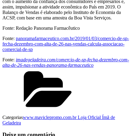
com o aumento da confiança dos consumidores e empresários e,
assim, impulsionar a atividade econômica do País em 2019. O
Balanço de Vendas é elaborado pelo Instituto de Economia da
ACSP, com base em uma amostra da Boa Vista Serviços.
Fonte: Redação Panorama Farmacêutico
Fonte:
panoramafarmaceutico.com.br/2019/01/03/comercio-de-sp-
fecha-dezembro-com-alta-de-26-nas-vendas-calcula-associacao-
comercial-de-sp
Fonte:
imadegeladeira.com/comercio-de-sp-fecha-dezembro-com-
alta-de-26-nas-vendas-panorama-farmaceutico
Categorias
www.maviclepromo.com.br Loja Oficial Ímã de
Geladeira
Deixe um comentário