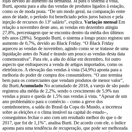
lojas devido ao aumento da demanda. Já para o sistema à vista,
Burti, aponta para a alta das vendas de produtos ligados à estação,
como os de moda praia. “De um modo geral, na comparação entre
anos de idade, o período foi beneficiado pelos juros baixos e pela
injeção de recursos do 13º salário”, explica.
Variação mensal
Em
relação a novembro deste ano, as vendas em dezembro atingiu
27,8%, percentagem que se encontra dentro da média dos últimos
três anos (28%). Segundo Burti, o sistema a longo prazo registou um
aumento de 0,7%, devido ao Black Friday. “O Black Friday
aqueceu as vendas de novembro, agindo como se se tratasse de uma
liquidação antes do Natal e tirando um pouco as vendas desta data
comemorativa”. Para ele, a alta do dólar em dezembro, foi outro
aspecto que enfraqueceu a venda de artigos importados, como os
eletrônicos. A elevação das vendas à vista (54,9%) aponta para a
melhoria do poder de compra dos consumidores. “O ano termina
bem para os comerciantes que vendam produtos de menor valor”,
diz Burti.
Acumulado
No acumulado de 2018, a varejo de são paulo
registrou alta média de 2,2%, sendo o crescimento de 5,9% nas
vendas a prazo e queda de 1,5% nas vendas à vista. “Apesar de um
ano problemático para o comércio – como a greve dos
caminhoneiros, a saída do Brasil da Copa do Mundo, a incerteza
sobre as eleições e o clima instável na capital do estado–,
conseguimos fechar o ano com um resultado melhor do que o de
2017, que foi de 1,1%”, analisa Burti. De acordo com ele, o índice
aponta para uma tendência de recuperação, que pode ser melhorada