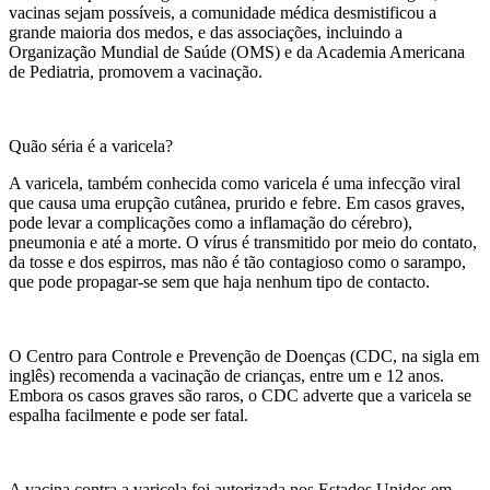
vacinas sejam possíveis, a comunidade médica desmistificou a
grande maioria dos medos, e das associações, incluindo a
Organização Mundial de Saúde (OMS) e da Academia Americana
de Pediatria, promovem a vacinação.
Quão séria é a varicela?
A varicela, também conhecida como varicela é uma infecção viral
que causa uma erupção cutânea, prurido e febre. Em casos graves,
pode levar a complicações como a inflamação do cérebro),
pneumonia e até a morte. O vírus é transmitido por meio do contato,
da tosse e dos espirros, mas não é tão contagioso como o sarampo,
que pode propagar-se sem que haja nenhum tipo de contacto.
O Centro para Controle e Prevenção de Doenças (CDC, na sigla em
inglês) recomenda a vacinação de crianças, entre um e 12 anos.
Embora os casos graves são raros, o CDC adverte que a varicela se
espalha facilmente e pode ser fatal.
A vacina contra a varicela foi autorizada nos Estados Unidos em