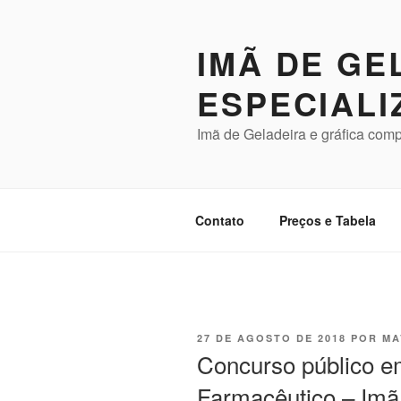
Pular
para
IMÃ DE GE
o
conteúdo
ESPECIALI
Imã de Geladeira e gráfica comp
Contato
Preços e Tabela
PUBLICADO
27 DE AGOSTO DE 2018
POR
MA
EM
Concurso público e
Farmacêutico – Imã 