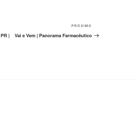
Próximo
PRÓXIMO
post
 PR |
Vai e Vem | Panorama Farmacêutico