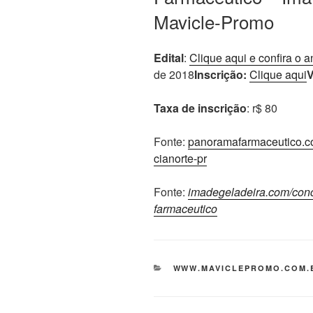
Mavicle-Promo
Edital
:
Clique aqui e confira o 
de 2018
Inscrição:
Clique aqui
Taxa de inscrição
: r$ 80
Fonte:
panoramafarmaceutico.co
cianorte-pr
Fonte:
imadegeladeira.com/conc
farmaceutico
CATEGORIAS
WWW.MAVICLEPROMO.COM.B