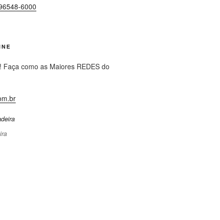
96548-6000
INE
! Faça como as Maiores REDES do
om.br
ira