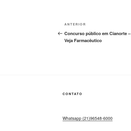
Navegação
Post
ANTERIOR
de
anterior
Concurso público em Cianorte –
Veja Farmacêutico
Post
CONTATO
Whatsapp (21)96548-6000