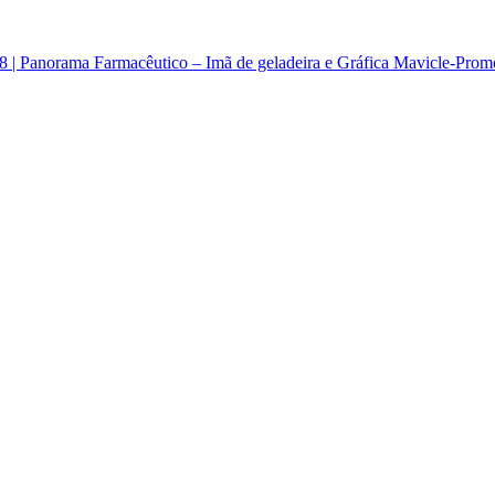
8 | Panorama Farmacêutico – Imã de geladeira e Gráfica Mavicle-Prom