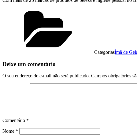
Com mais de 25 marcas de produtos de beleza e higiene pessoal no Bra
Categorias
Ímã de Gel
Deixe um comentário
O seu endereço de e-mail não será publicado.
Campos obrigatórios s
Comentário
*
Nome
*