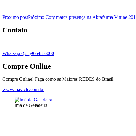
Próximo post
Próximo
Coty marca presença na Abrafarma Vitrine 201
Contato
Whatsapp (21)96548-6000
Compre Online
Compre Online! Faça como as Maiores REDES do Brasil!
www.mavicle.com.br
Ímã de Geladeira