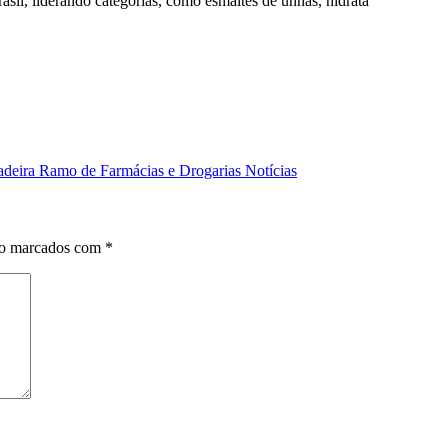
sil, liderando categorias, como esmaltes de unhas, hidrata
adeira Ramo de Farmácias e Drogarias Notícias
ão marcados com
*