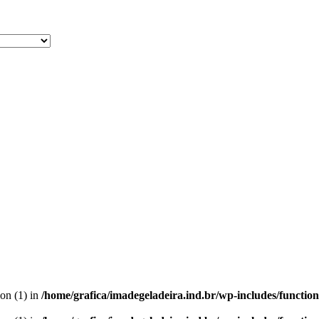
ion (1) in
/home/grafica/imadegeladeira.ind.br/wp-includes/functio