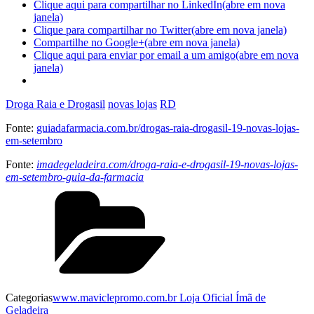
Clique aqui para compartilhar no LinkedIn(abre em nova
janela)
Clique para compartilhar no Twitter(abre em nova janela)
Compartilhe no Google+(abre em nova janela)
Clique aqui para enviar por email a um amigo(abre em nova
janela)
Droga Raia e Drogasil
novas lojas
RD
Fonte:
guiadafarmacia.com.br/drogas-raia-drogasil-19-novas-lojas-
em-setembro
Fonte:
imadegeladeira.com/droga-raia-e-drogasil-19-novas-lojas-
em-setembro-guia-da-farmacia
Categorias
www.maviclepromo.com.br Loja Oficial Ímã de
Geladeira