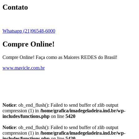
Contato
Whatsapp (21)96548-6000
Compre Online!
Compre Online! Faça como as Maiores REDES do Brasil!
www.mavicle.com.br
Notice
: ob_end_flush(): Failed to send buffer of zlib output
compression (1) in
/home/grafica/imadegeladeira.ind.br/wp-
includes/functions.php
on line
5420
Notice
: ob_end_flush(): Failed to send buffer of zlib output
compression (1) in
/home/grafica/imadegeladeira.ind.br/wp-
includes/functions.php
on line
5420