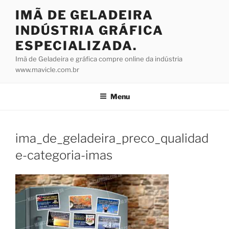
Pular
IMÃ DE GELADEIRA
para
INDÚSTRIA GRÁFICA
o
conteúdo
ESPECIALIZADA.
Imã de Geladeira e gráfica compre online da indústria
www.mavicle.com.br
Menu
ima_de_geladeira_preco_qualidad
e-categoria-imas