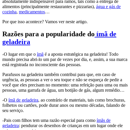
absolutamente indispensável para ramos, tais como a entrega de
alimentos (principalmente restaurantes e pizzarias),
água e gás de
cozinha
,
medicamentos
…
Por que isso acontece? Vamos ver neste artigo.
Razões para a popularidade do
ímã de
geladeira
-O lugar em que o
ímã
é a aposta estratégica na geladeira! Todo
mundo precisa abri-lo um par de vezes por dia, e, assim, a sua marca
está registrada no inconsciente das pessoas.
Parafusos na geladeira também contribui para que, em caso de
urgência, as pessoas a ver o seu toque e não se esqueça de pedir a
você que eles precisam no momento: uma refeição para uma ou mais
pessoas, uma garrafa de água, um botijão de gás, algum remédio…
-O
ímã de geladeira
, ao contrário de materiais, tais como brochuras,
folhetos ou cartões, pode durar anos ou mesmo décadas, falando de
seu serviço.
-Pais com filhos tem uma razão especial para como
ímãs de
geladeira
: pendurar os desenhos de crianças em um lugar onde ele