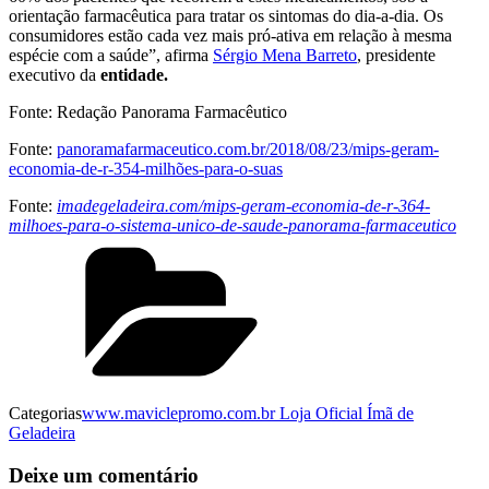
orientação farmacêutica para tratar os sintomas do dia-a-dia. Os
consumidores estão cada vez mais pró-ativa em relação à mesma
espécie com a saúde”, afirma
Sérgio Mena Barreto
, presidente
executivo da
entidade.
Fonte: Redação Panorama Farmacêutico
Fonte:
panoramafarmaceutico.com.br/2018/08/23/mips-geram-
economia-de-r-354-milhões-para-o-suas
Fonte:
imadegeladeira.com/mips-geram-economia-de-r-364-
milhoes-para-o-sistema-unico-de-saude-panorama-farmaceutico
Categorias
www.maviclepromo.com.br Loja Oficial Ímã de
Geladeira
Deixe um comentário