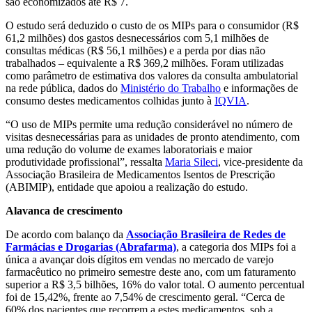
são economizados até R$ 7.
O estudo será deduzido o custo de os MIPs para o consumidor (R$
61,2 milhões) dos gastos desnecessários com 5,1 milhões de
consultas médicas (R$ 56,1 milhões) e a perda por dias não
trabalhados – equivalente a R$ 369,2 milhões. Foram utilizadas
como parâmetro de estimativa dos valores da consulta ambulatorial
na rede pública, dados do
Ministério do Trabalho
e informações de
consumo destes medicamentos colhidas junto à
IQVIA
.
“O uso de MIPs permite uma redução considerável no número de
visitas desnecessárias para as unidades de pronto atendimento, com
uma redução do volume de exames laboratoriais e maior
produtividade profissional”, ressalta
Maria Sileci
, vice-presidente da
Associação Brasileira de Medicamentos Isentos de Prescrição
(ABIMIP), entidade que apoiou a realização do estudo.
Alavanca de crescimento
De acordo com balanço da
Associação Brasileira de Redes de
Farmácias e Drogarias (Abrafarma)
, a categoria dos MIPs foi a
única a avançar dois dígitos em vendas no mercado de varejo
farmacêutico no primeiro semestre deste ano, com um faturamento
superior a R$ 3,5 bilhões, 16% do valor total. O aumento percentual
foi de 15,42%, frente ao 7,54% de crescimento geral. “Cerca de
60% dos pacientes que recorrem a estes medicamentos, sob a