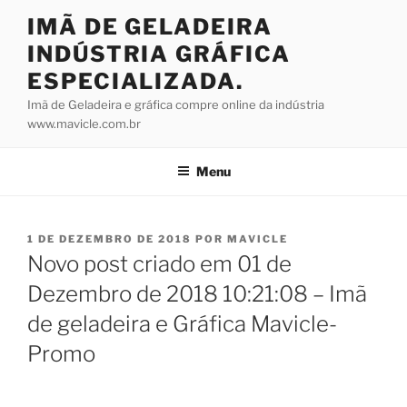
Pular
IMÃ DE GELADEIRA
para
INDÚSTRIA GRÁFICA
o
conteúdo
ESPECIALIZADA.
Imã de Geladeira e gráfica compre online da indústria
www.mavicle.com.br
Menu
PUBLICADO
1 DE DEZEMBRO DE 2018
POR
MAVICLE
EM
Novo post criado em 01 de
Dezembro de 2018 10:21:08 – Imã
de geladeira e Gráfica Mavicle-
Promo