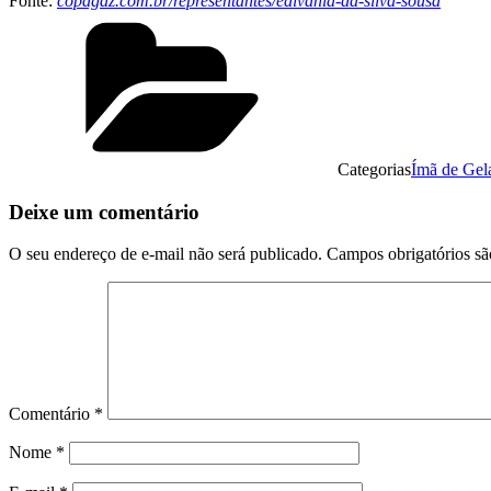
Fonte:
copagaz.com.br/representantes/edivania-da-silva-sousa
Categorias
Ímã de Gel
Deixe um comentário
O seu endereço de e-mail não será publicado.
Campos obrigatórios s
Comentário
*
Nome
*