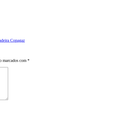
adeira Copagaz
ão marcados com
*