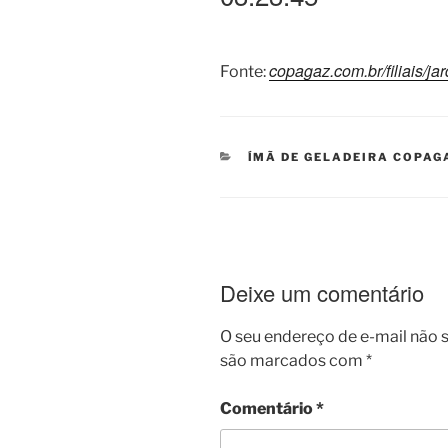
copagaz.com.br/filiais/ja
Fonte:
CATEGORIAS
ÍMÃ DE GELADEIRA COPAG
Deixe um comentário
O seu endereço de e-mail não s
são marcados com
*
Comentário
*