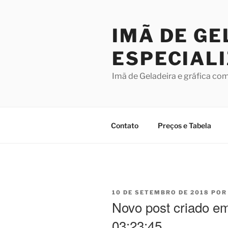
Pular
para
IMÃ DE GE
o
conteúdo
ESPECIAL
Imã de Geladeira e gráfica co
Contato
Preços e Tabela
PUBLICADO
10 DE SETEMBRO DE 2018
PO
EM
Novo post criado e
03:23:45