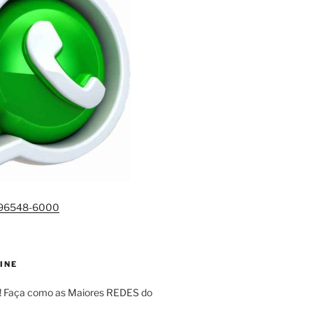
)96548-6000
INE
! Faça como as Maiores REDES do