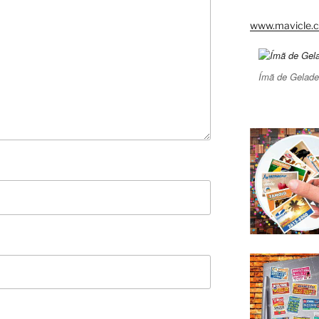
www.mavicle.c
Ímã de Gelade