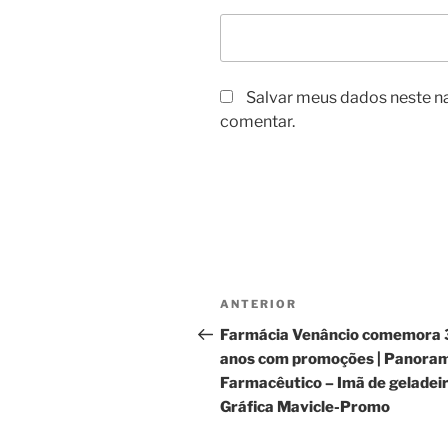
Salvar meus dados neste n
comentar.
Navegação
Post
ANTERIOR
de
anterior
Farmácia Venâncio comemora 
Post
anos com promoções | Panora
Farmacêutico – Imã de geladeir
Gráfica Mavicle-Promo