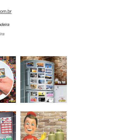
om.br
ira