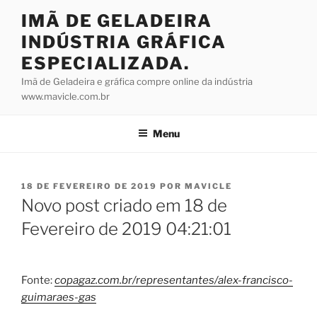
Pular
IMÃ DE GELADEIRA
para
INDÚSTRIA GRÁFICA
o
conteúdo
ESPECIALIZADA.
Imã de Geladeira e gráfica compre online da indústria
www.mavicle.com.br
Menu
PUBLICADO
18 DE FEVEREIRO DE 2019
POR
MAVICLE
EM
Novo post criado em 18 de
Fevereiro de 2019 04:21:01
Fonte:
copagaz.com.br/representantes/alex-francisco-
guimaraes-gas