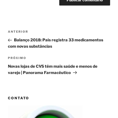
Navegação
Post
ANTERIOR
de
anterior
Balanço 2018: País registra 33 medicamentos
Post
com novas substâncias
Próximo
PRÓXIMO
post
Novas lojas de CVS têm mais saúde e menos de
varejo | Panorama Farmacêutico
CONTATO