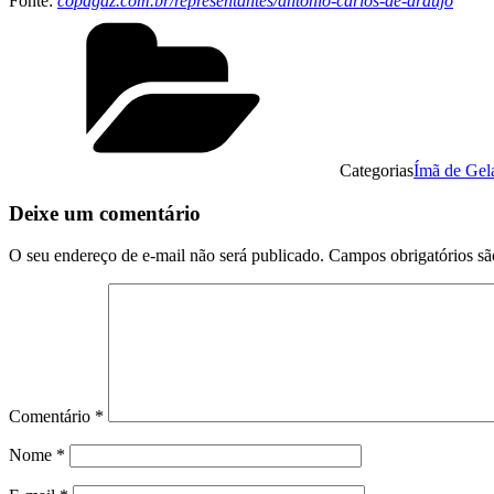
Fonte:
copagaz.com.br/representantes/antonio-carlos-de-araujo
Categorias
Ímã de Gel
Deixe um comentário
O seu endereço de e-mail não será publicado.
Campos obrigatórios s
Comentário
*
Nome
*