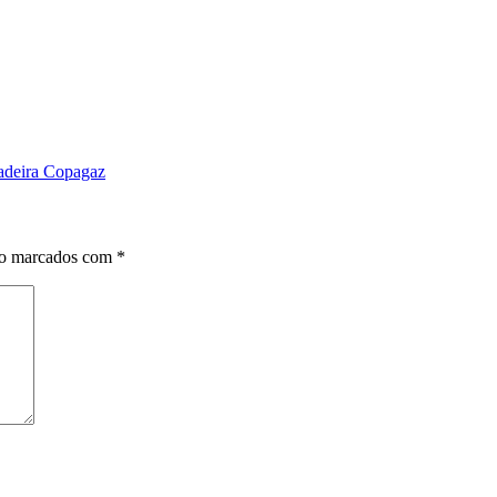
adeira Copagaz
ão marcados com
*