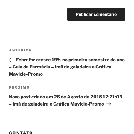
Navegação
Post
ANTERIOR
de
anterior
Febrafar cresce 19% no primeiro semestre do ano
Post
– Guia da Farmácia – Imã de geladeira e Gráfica
Mavicle-Promo
Próximo
PRÓXIMO
post
Novo post criado em 26 de Agosto de 2018 12:21:03
– Imã de geladeira e Gráfica Mavicle-Promo
CONTATO