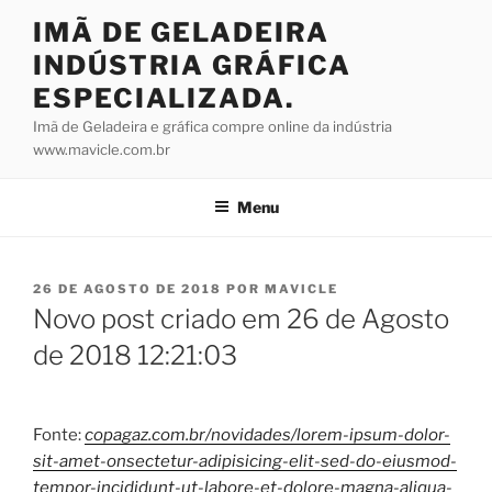
Pular
IMÃ DE GELADEIRA
para
INDÚSTRIA GRÁFICA
o
conteúdo
ESPECIALIZADA.
Imã de Geladeira e gráfica compre online da indústria
www.mavicle.com.br
Menu
PUBLICADO
26 DE AGOSTO DE 2018
POR
MAVICLE
EM
Novo post criado em 26 de Agosto
de 2018 12:21:03
Fonte:
copagaz.com.br/novidades/lorem-ipsum-dolor-
sit-amet-onsectetur-adipisicing-elit-sed-do-eiusmod-
tempor-incididunt-ut-labore-et-dolore-magna-aliqua-