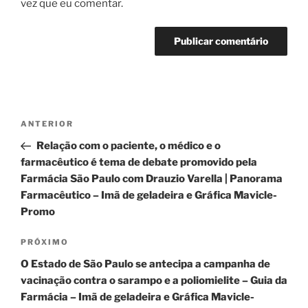
vez que eu comentar.
Navegação
Post
ANTERIOR
de
anterior
Relação com o paciente, o médico e o
Post
farmacêutico é tema de debate promovido pela
Farmácia São Paulo com Drauzio Varella | Panorama
Farmacêutico – Imã de geladeira e Gráfica Mavicle-
Promo
Próximo
PRÓXIMO
post
O Estado de São Paulo se antecipa a campanha de
vacinação contra o sarampo e a poliomielite – Guia da
Farmácia – Imã de geladeira e Gráfica Mavicle-