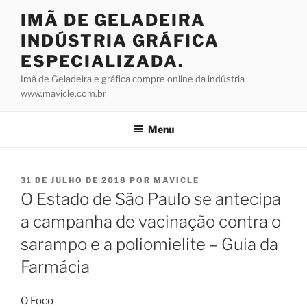
Pular
IMÃ DE GELADEIRA
para
INDÚSTRIA GRÁFICA
o
conteúdo
ESPECIALIZADA.
Imã de Geladeira e gráfica compre online da indústria
www.mavicle.com.br
Menu
PUBLICADO
31 DE JULHO DE 2018
POR
MAVICLE
EM
O Estado de São Paulo se antecipa
a campanha de vacinação contra o
sarampo e a poliomielite – Guia da
Farmácia
O Foco