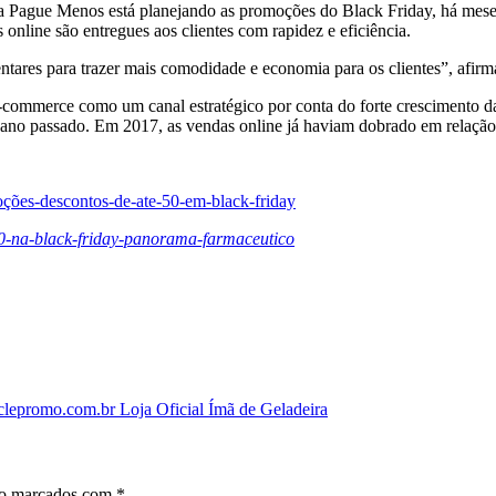
 a Pague Menos está planejando as promoções do Black Friday, há meses
 online são entregues aos clientes com rapidez e eficiência.
ntares para trazer mais comodidade e economia para os clientes”, afir
-commerce como um canal estratégico por conta do forte crescimento da
o ano passado. Em 2017, as vendas online já haviam dobrado em relação 
ões-descontos-de-ate-50-em-black-friday
0-na-black-friday-panorama-farmaceutico
epromo.com.br Loja Oficial Ímã de Geladeira
ão marcados com
*