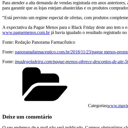
Para atender a alta demanda de vendas registrada em anos anteriores,
para garantir que as lojas estejam abastecidas e os produtos comprados
“Está previsto um regime especial de ofertas, com produtos compleme
A expectativa da Pague Menos para o Black Friday deste ano tem o e
www.paguemenos.com.br
já havia igualado o resultado registrado n
Fonte: Redação Panorama Farmacêutico
Fonte:
panoramafarmaceutico.com.br/2018/11/23/pague menos-promoç
Fonte:
imadegeladeira.com/pague-menos-oferece-descontos-de-ate-5
Categorias
www.mavicl
Deixe um comentário
O seu endereço de e-mail não será publicado.
Campos obrigatórios s