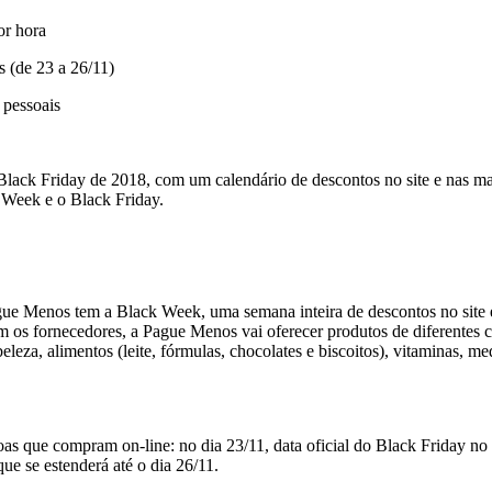
or hora
s (de 23 a 26/11)
 pessoais
ack Friday de 2018, com um calendário de descontos no site e nas mais
k Week e o Black Friday.
ague Menos tem a Black Week, uma semana inteira de descontos no site 
 os fornecedores, a Pague Menos vai oferecer produtos de diferentes c
eza, alimentos (leite, fórmulas, chocolates e biscoitos), vitaminas, me
soas que compram on-line: no dia 23/11, data oficial do Black Friday n
ue se estenderá até o dia 26/11.