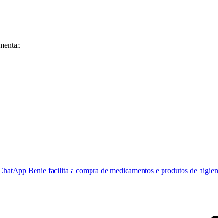
mentar.
ChatApp Benie facilita a compra de medicamentos e produtos de higien