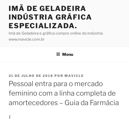
Pular
IMÃ DE GELADEIRA
para
INDÚSTRIA GRÁFICA
o
conteúdo
ESPECIALIZADA.
Imã de Geladeira e gráfica compre online da indústria
www.mavicle.com.br
Menu
PUBLICADO
21 DE JULHO DE 2018
POR
MAVICLE
EM
Pessoal entra para o mercado
feminino com a linha completa de
amortecedores – Guia da Farmácia
J