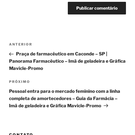
Navegação
Post
ANTERIOR
de
anterior
Praça de farmacêutico em Caconde – SP |
Post
Panorama Farmacêutico – Imã de geladeira e Gráfica
Mavicle-Promo
Próximo
PRÓXIMO
post
Pessoal entra para o mercado feminino com a linha
completa de amortecedores – Guia da Farmácia –
Imã de geladeira e Gráfica Mavicle-Promo
CONTATO