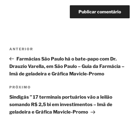
Navegação
Post
ANTERIOR
de
anterior
Farmácias São Paulo há o bate-papo com Dr.
Post
Drauzio Varella, em São Paulo – Guia da Farmácia –
Imã de geladeira e Gráfica Mavicle-Promo
Próximo
PRÓXIMO
post
Sindigás ” 17 terminais portuários vão a leilão
somando R$ 2,5 bi em investimentos – Imã de
geladeira e Gráfica Mavicle-Promo