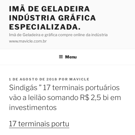
Pular
IMÃ DE GELADEIRA
para
INDÚSTRIA GRÁFICA
o
conteúdo
ESPECIALIZADA.
Imã de Geladeira e gráfica compre online da indústria
www.mavicle.com.br
Menu
PUBLICADO
1 DE AGOSTO DE 2018
POR
MAVICLE
EM
Sindigás ” 17 terminais portuários
vão a leilão somando R$ 2,5 bi em
investimentos
17 terminais portu