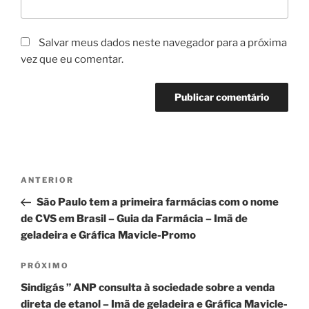
Salvar meus dados neste navegador para a próxima
vez que eu comentar.
Navegação
Post
ANTERIOR
de
anterior
São Paulo tem a primeira farmácias com o nome
Post
de CVS em Brasil – Guia da Farmácia – Imã de
geladeira e Gráfica Mavicle-Promo
Próximo
PRÓXIMO
post
Sindigás ” ANP consulta à sociedade sobre a venda
direta de etanol – Imã de geladeira e Gráfica Mavicle-