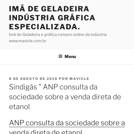
Pular
IMÃ DE GELADEIRA
para
INDÚSTRIA GRÁFICA
o
conteúdo
ESPECIALIZADA.
Imã de Geladeira e gráfica compre online da indústria
www.mavicle.com.br
Menu
PUBLICADO
8 DE AGOSTO DE 2018
POR
MAVICLE
EM
Sindigás ” ANP consulta da
sociedade sobre a venda direta de
etanol
ANP consulta da sociedade sobre a
venda direta de etanol