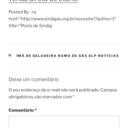
Posted By : <a
href="http://www.sindigas.org.br/novosite/?author=1"
title="Posts de Sindig
CATEGORIAS
ÍMÃ DE GELADEIRA RAMO DE GÁS GLP NOTÍCIAS
Deixe um comentário
O seu endereço de e-mail não será publicado.
Campos
obrigatórios são marcados com
*
Comentário
*