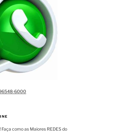
)96548-6000
INE
! Faça como as Maiores REDES do