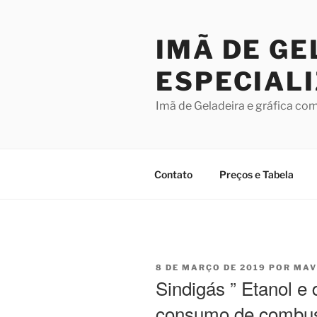
Pular
para
IMÃ DE GE
o
conteúdo
ESPECIAL
Imã de Geladeira e gráfica co
Contato
Preços e Tabela
PUBLICADO
8 DE MARÇO DE 2019
POR
MAV
EM
Sindigás ” Etanol e 
consumo de combus