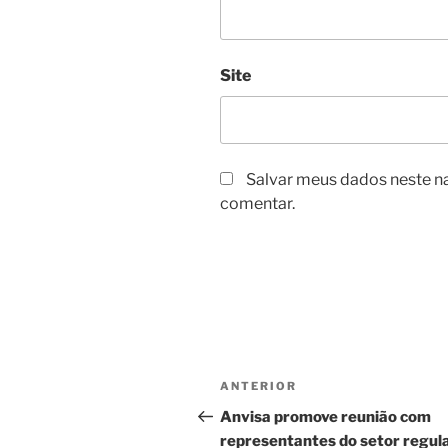
Site
Salvar meus dados neste n
comentar.
Navegação
Post
ANTERIOR
de
anterior
Anvisa promove reunião com
representantes do setor regul