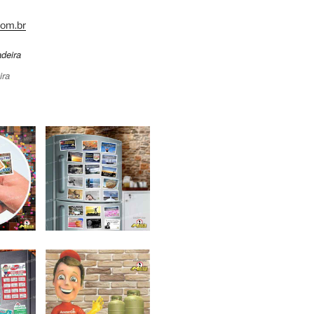
om.br
ira