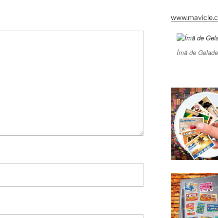
www.mavicle.c
Ímã de Gelade