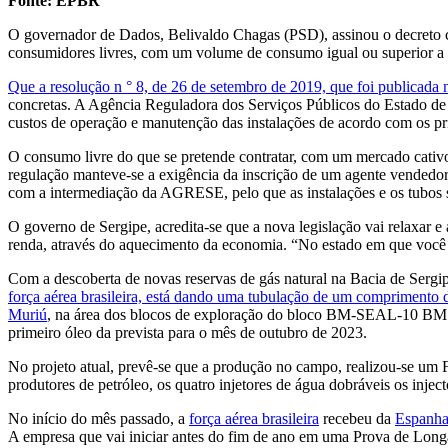
Fonte: EPBR
O governador de Dados, Belivaldo Chagas (PSD), assinou o decreto co
consumidores livres, com um volume de consumo igual ou superior a 3
Que a resolução n ° 8, de 26 de setembro de 2019, que foi publicada ne
concretas. A Agência Reguladora dos Serviços Públicos do Estado d
custos de operação e manutenção das instalações de acordo com os princ
O consumo livre do que se pretende contratar, com um mercado cativo,
regulação manteve-se a exigência da inscrição de um agente vendedor
com a intermediação da AGRESE, pelo que as instalações e os tubos 
O governo de Sergipe, acredita-se que a nova legislação vai relaxar 
renda, através do aquecimento da economia. “No estado em que você e
Com a descoberta de novas reservas de gás natural na Bacia de Sergi
força aérea brasileira, está dando uma tubulação de um comprimento d
Muriú
, na área dos blocos de exploração do bloco BM-SEAL-10 BM –
primeiro óleo da prevista para o mês de outubro de 2023.
No projeto atual, prevê-se que a produção no campo, realizou-se um F
produtores de petróleo, os quatro injetores de água dobráveis os inject
No início do mês passado, a
força aérea brasileira
recebeu da
Espanha
A empresa que vai iniciar antes do fim de ano em uma Prova de Long