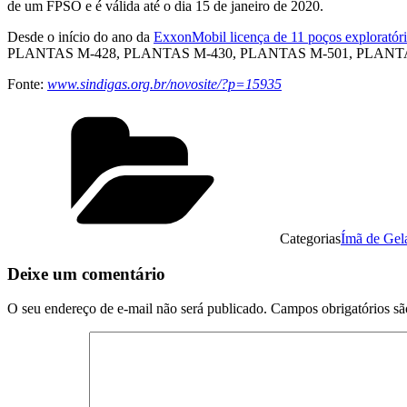
de um FPSO e é válida até o dia 15 de janeiro de 2020.
Desde o início do ano da
ExxonMobil licença de 11 poços exploratóri
PLANTAS M-428, PLANTAS M-430, PLANTAS M-501, PLANTAS M-503
Fonte:
www.sindigas.org.br/novosite/?p=15935
Categorias
Ímã de Gel
Deixe um comentário
O seu endereço de e-mail não será publicado.
Campos obrigatórios s