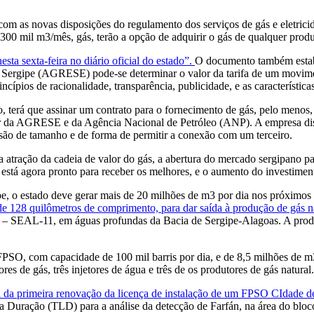
m as novas disposições do regulamento dos serviços de gás e eletricid
00 mil m3/mês, gás, terão a opção de adquirir o gás de qualquer produ
sta sexta-feira no diário oficial do estado”.
O documento também estabel
e Sergipe (AGRESE) pode-se determinar o valor da tarifa de um movi
ípios de racionalidade, transparência, publicidade, e as característica
 terá que assinar um contrato para o fornecimento de gás, pelo menos, 
 da AGRESE e da Agência Nacional de Petróleo (ANP). A empresa distri
são de tamanho e de forma de permitir a conexão com um terceiro.
e a atração da cadeia de valor do gás, a abertura do mercado sergipano
stá agora pronto para receber os melhores, e o aumento do investiment
pe, o estado deve gerar mais de 20 milhões de m3 por dia nos próximos
e 128 quilômetros de comprimento, para dar saída à produção de gás nat
 SEAL-11, em águas profundas da Bacia de Sergipe-Alagoas. A produç
PSO, com capacidade de 100 mil barris por dia, e de 8,5 milhões de m3 
ores de gás, três injetores de água e três de os produtores de gás natura
 da primeira renovação da licença de instalação de um FPSO CIdade de
a Duração (TLD) para a análise da detecção de Farfán, na área do bl