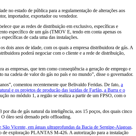
ade no estado de pública para a regulamentação de alterações aos
tor, importador, exportador ou vendedor.
ece que as redes de distribuição em exclusivo, específicas e
mento específico de um gás (TMOV E, tendo em conta apenas os
s específicas de cada uma das instalações.
os dois anos de idade, com os quais a empresa distribuidora de gás. A
buidora poderá negociar com o cliente e a rede de distribuição,
 para as empresas, que tem como conseqüência a geração de emprego e
o na cadeia de valor do gás no país e no mundo”, disse o governador.
 anos”, comentou recentemente que Belivaldo Feridas. De fato,
a
ural e os projetos de produção das jazidas de Farfán, a Barra e o
ão no módulo 1, a região se realiza a partir de um FPSO, com o
por dia de gás natural da inteligência, aos 15 poços, dos quais cinco
l. O óleo será drenado pelo offloading.
 São Vicente, em águas ultraprofundas da Bacia de Sergipe-Alagoas
.
oco de exploração PLANTAS M-426. A autorização para a instalação