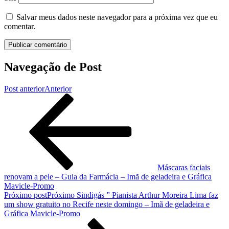
Salvar meus dados neste navegador para a próxima vez que eu
comentar.
Navegação de Post
Post anterior
Anterior
Máscaras faciais
renovam a pele – Guia da Farmácia – Imã de geladeira e Gráfica
Mavicle-Promo
Próximo post
Próximo
Sindigás ” Pianista Arthur Moreira Lima faz
um show gratuito no Recife neste domingo – Imã de geladeira e
Gráfica Mavicle-Promo