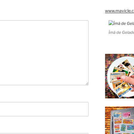
www.mavicle.c
Ímã de Gelade