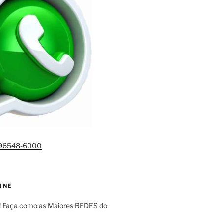
)96548-6000
INE
! Faça como as Maiores REDES do