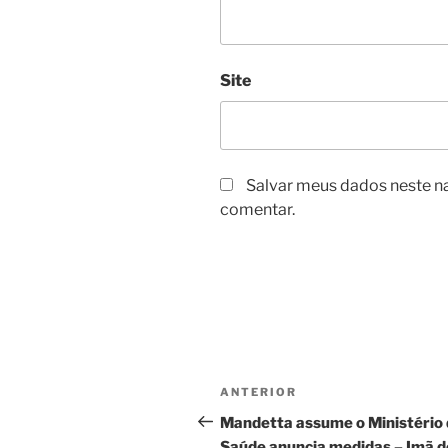
Site
Salvar meus dados neste n
comentar.
Navegação
Post
ANTERIOR
de
anterior
Mandetta assume o Ministério
Saúde anuncia medidas – Imã d