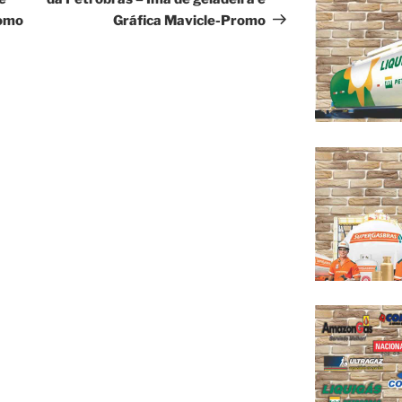
romo
Gráfica Mavicle-Promo