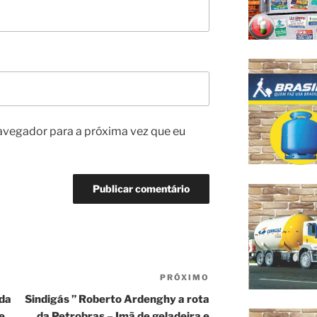
avegador para a próxima vez que eu
PRÓXIMO
Próximo
post
 da
Sindigás ” Roberto Ardenghy a rota
e
da Petrobras – Imã de geladeira e