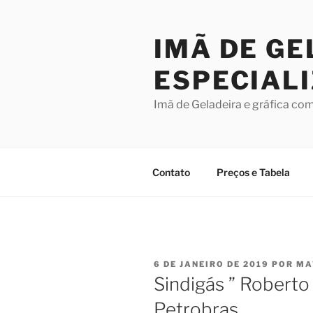
Pular
para
IMÃ DE GE
o
conteúdo
ESPECIAL
Imã de Geladeira e gráfica co
Contato
Preços e Tabela
PUBLICADO
6 DE JANEIRO DE 2019
POR
MA
EM
Sindigás ” Roberto
Petrobras