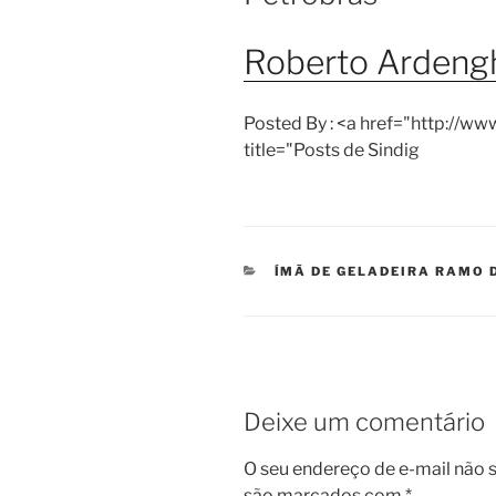
Roberto Ardengh
Posted By : <a href="http://ww
title="Posts de Sindig
CATEGORIAS
ÍMÃ DE GELADEIRA RAMO 
Deixe um comentário
O seu endereço de e-mail não s
são marcados com
*