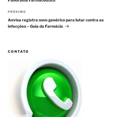
Panorama Farmacêutico
Próximo
PRÓXIMO
post
Anvisa registra novo genérico para lutar contra as
infecções – Guia da Farmácia
CONTATO