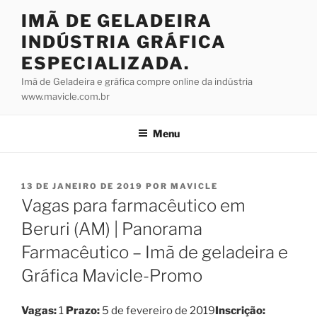
Pular
IMÃ DE GELADEIRA
para
INDÚSTRIA GRÁFICA
o
conteúdo
ESPECIALIZADA.
Imã de Geladeira e gráfica compre online da indústria
www.mavicle.com.br
Menu
PUBLICADO
13 DE JANEIRO DE 2019
POR
MAVICLE
EM
Vagas para farmacêutico em
Beruri (AM) | Panorama
Farmacêutico – Imã de geladeira e
Gráfica Mavicle-Promo
Vagas:
1
Prazo:
5 de fevereiro de 2019
Inscrição: