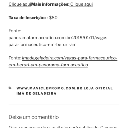
Clique aqui
Mais informações:
Clique aqui
Taxa de Inscrição:
r $80
Fonte:
panoramafarmaceutico.com.br/2019/01/11/vagas-
para-farmaceutico-em-beruri-am
Fonte:
imadegeladeira.com/vagas-para-farmaceutico-
em-beruri-am-panorama-farmaceutico
CATEGORIAS
WWW.MAVICLEPROMO.COM.BR LOJA OFICIAL
ÍMÃ DE GELADEIRA
Deixe um comentário
O seu endereço de e-mail não será publicado.
Campos