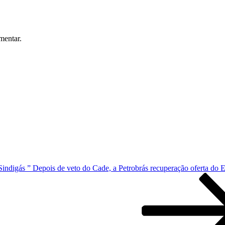
mentar.
Sindigás ” Depois de veto do Cade, a Petrobrás recuperação oferta do