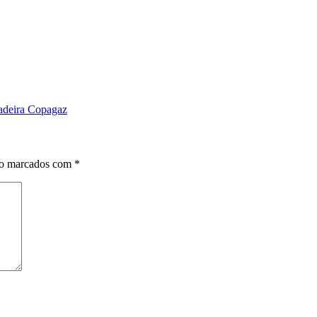
adeira Copagaz
ão marcados com
*