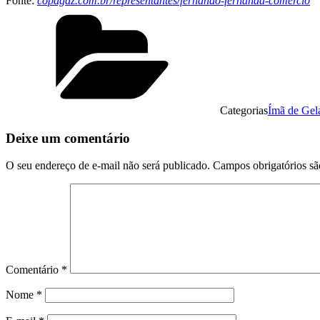
Fonte:
copagaz.com.br/representantes/fernando-fernanda-comercio
Categorias
Ímã de Gel
Deixe um comentário
O seu endereço de e-mail não será publicado.
Campos obrigatórios s
Comentário
*
Nome
*